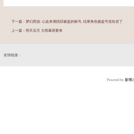
下一篇：
梦幻西游: 心血来潮找回被盗的账号, 结果角色被盗号党给卖了
上一篇：
明天后天 大雨暴雨要来
友情链接：
Powered by
新博